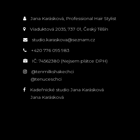
Jana Karásková, Professional Hair Stylist
Viaduktová 2035, 737 01, Český Těšín
studio.karaskova@seznam.cz
+420 776 095 983
IČ: 74562380 (Nejsem plátce DPH)
@tenmilkshakechci
@tenuceschci
Kadeřnické studio Jana Karásková
Jana Karásková